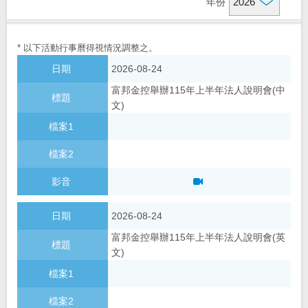
年份
財務資訊
基本資料
* 以下活動行事曆得視情況調整之。
信用評等
金控組織架構
財務摘要
2026-08-24
法說會資訊
金控子公司成員
每月自結盈餘
富邦金控舉辦115年上半年法人說明會(中
文)
大事紀
每月合併營收公告
股務及公司債資訊
問答集
財務報告
活動與公告
簡介資料
公司年報
聯絡我們
股價資訊
投資人活動
股利資訊
重要公告
2026-08-24
聯絡窗口
富邦金控舉辦115年上半年法人說明會(英
海外存託憑證
申報交易所檔案
相關網站
文)
公司債發行
電郵提示
分析師名單