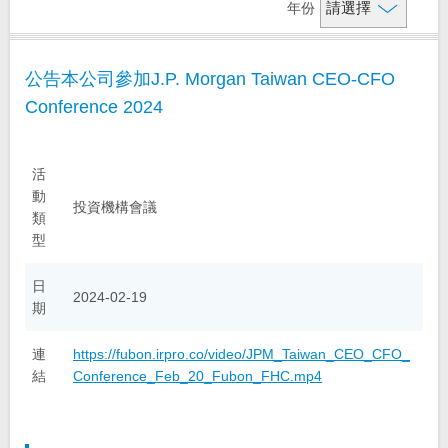
年份
財務資訊
基本資料
公告本公司參加J.P. Morgan Taiwan CEO-CFO
信用評等
金控組織架構
財務摘要
Conference 2024
法說會資訊
金控子公司成員
每月自結盈餘
大事紀
每月合併營收公告
股務及公司債資訊
活
動
投資機構會議
問答集
財務報告
類
活動與公告
簡介資料
型
公司年報
聯絡我們
股價資訊
投資人活動
日
2024-02-19
期
股利資訊
重要公告
聯絡窗口
海外存託憑證
連
https://fubon.irpro.co/video/JPM_Taiwan_CEO_CFO_
申報交易所檔案
相關網站
結
Conference_Feb_20_Fubon_FHC.mp4
公司債發行
電郵提示
分析師名單