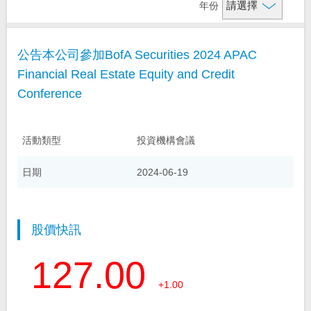
年份
財務資訊
基本資料
公告本公司參加BofA Securities 2024 APAC
信用評等
金控組織架構
財務摘要
Financial Real Estate Equity and Credit
法說會資訊
金控子公司成員
每月自結盈餘
Conference
大事紀
每月合併營收公告
股務及公司債資訊
活動類型
投資機構會議
問答集
財務報告
活動與公告
簡介資料
日期
2024-06-19
公司年報
聯絡我們
股價資訊
投資人活動
股利資訊
重要公告
聯絡窗口
股價快訊
海外存託憑證
申報交易所檔案
相關網站
127.00
公司債發行
電郵提示
+1.00
分析師名單