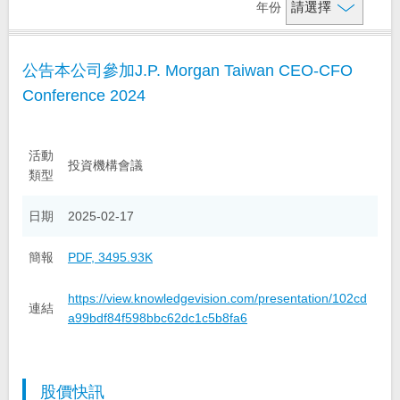
年份
財務資訊
基本資料
公告本公司參加J.P. Morgan Taiwan CEO-CFO
信用評等
金控組織架構
財務摘要
Conference 2024
法說會資訊
金控子公司成員
每月自結盈餘
大事紀
每月合併營收公告
股務及公司債資訊
活動
投資機構會議
類型
問答集
財務報告
活動與公告
簡介資料
日期
2025-02-17
公司年報
聯絡我們
股價資訊
投資人活動
簡報
PDF, 3495.93K
股利資訊
重要公告
聯絡窗口
https://view.knowledgevision.com/presentation/102cd
連結
海外存託憑證
a99bdf84f598bbc62dc1c5b8fa6
申報交易所檔案
相關網站
公司債發行
電郵提示
分析師名單
股價快訊